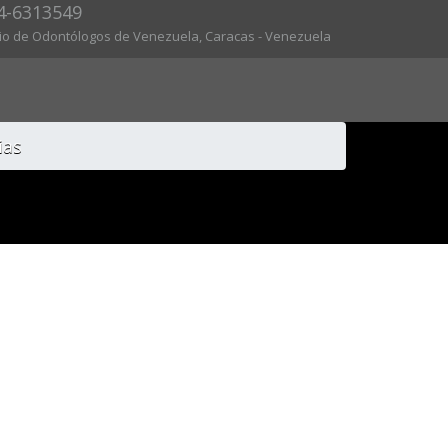
4-6313549
gio de Odontólogos de Venezuela, Caracas - Venezuela
ias