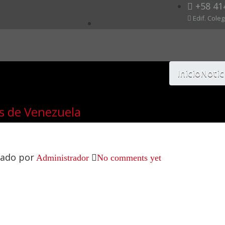
+58 41
Edif. Cole
Inicio
Notic
s de Venezuela
cado por
Administrador
No comments yet